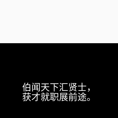
伯闻天下汇贤士，
获才就职展前途。